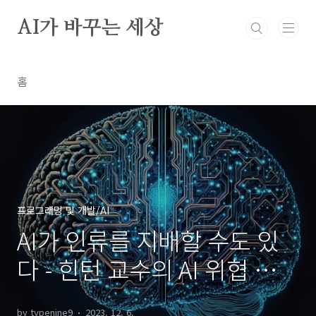
본문 바로가기
AI가 바꾸는 세상
홈
프로그래밍 및 개발/AI
AI가 인류를 지배할 수도 있
다 - 힌턴 교수의 AI 위협 경고
와 대응 방안
by typenine9
2023. 12. 6.