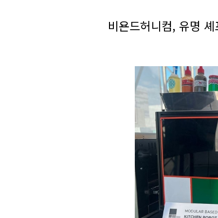
비욘드허니컴, 유명 셰