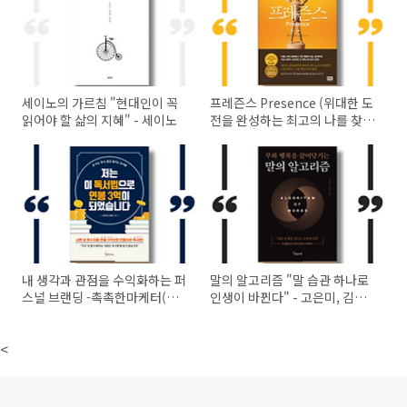
세이노의 가르침 "현대인이 꼭
프레즌스 Presence (위대한 도
읽어야 할 삶의 지혜" - 세이노
전을 완성하는 최고의 나를 찾아
서) -에이미 커디
내 생각과 관점을 수익화하는 퍼
말의 알고리즘 "말 습관 하나로
스널 브랜딩 -촉촉한마케터(조
인생이 바뀐다" - 고은미, 김정
한솔)
호
<