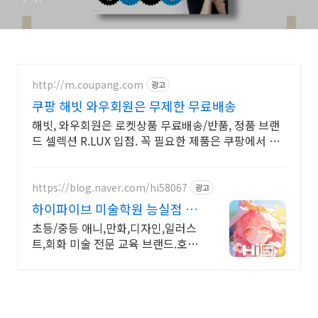
http://m.coupang.com
광고
쿠팡 해빗 와우회원은 무제한 무료배송
해빗, 와우회원은 로켓상품 무료배송/반품, 정품 브랜
드 셀렉션 R.LUX 입점. 꼭 필요한 제품은 쿠팡에서 더
저렴하게, 로켓배송으로 더 빠르게!
https://blog.naver.com/hi58067
광고
하이파이브 미술학원 능실점 만
화.애니.디자인.CG드로잉
초등/중등 애니,만화,디자인,일러스
트,회화 미술 전문 교육 브랜드.호매
실미술학원 초등.중등 미술전문학원