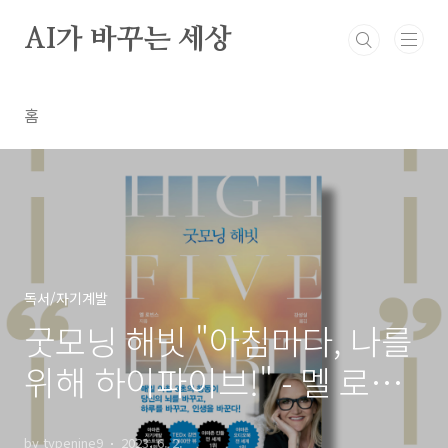
본문 바로가기
AI가 바꾸는 세상
홈
독서/자기계발
굿모닝 해빗 "아침마다, 나를
위해 하이파이브!" - 멜 로빈
스
by typenine9
2023. 6. 2.