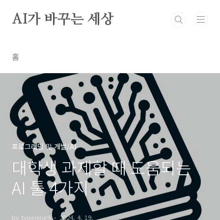
본문 바로가기
AI가 바꾸는 세상
홈
프로그래밍 및 개발/AI
대학생 과제할 때 도움되는
AI 툴 4가지
by typenine9
2024. 4. 19.