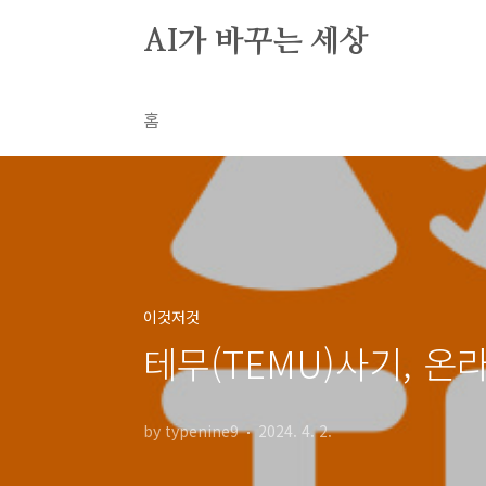
본문 바로가기
AI가 바꾸는 세상
홈
이것저것
테무(TEMU)사기, 온
by typenine9
2024. 4. 2.