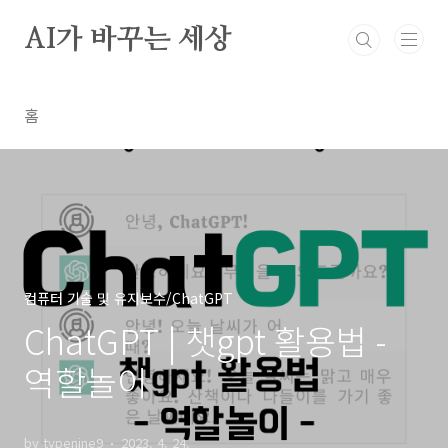
본문 바로가기
AI가 바꾸는 세상
홈
컴퓨터 기술 및 유지보수/ChatGPT
ChatGPT | 챗gpt 활용법 -
역할놀이
by typenine9
2023. 4. 24.