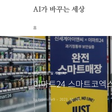
본문 바로가기
AI가 바꾸는 세상
홈
프로그래밍 및 개발/AI
이마트24 스마트코엑스점
by typenine9
2023. 10. 28.