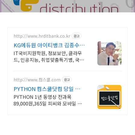
http://www.hrditbank.co.kr
광고
KG에듀원 아이티뱅크 김종수
27년경력전문가 IT취업상담
IT국비지원학원, 정보보안, 클라우
드, 인공지능, 취업맞춤특기병, 국비
취업교육.
http://www.컴스쿨.com
광고
PYTHON 컴스쿨닷컴 당일 신청
&결제시 기프티콘!
PYTHON 1년 동영상 전과목
89,000원,365일 피씨와 모바일 수
강가능.