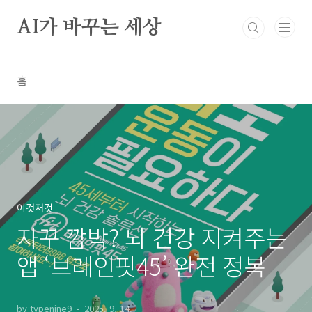
본문 바로가기
AI가 바꾸는 세상
홈
이것저것
자꾸 깜박? 뇌 건강 지켜주는
앱 ‘브레인핏45’ 완전 정복
by typenine9
2025. 9. 14.