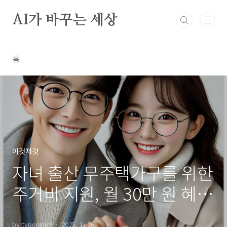
본문 바로가기
AI가 바꾸는 세상
홈
이것저것
자녀 출산 무주택가구를 위한
주거비 지원, 월 30만 원 혜
택!
by typenine9
2025. 1. 26.