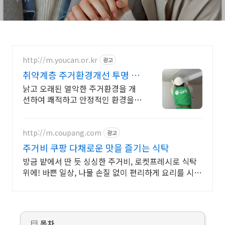
http://m.youcan.or.kr
광고
취약계층 주거환경개선 투명 경
영 NGO
낡고 오래된 열악한 주거환경을 개
선하여 쾌적하고 안정적인 환경을
조성합니다.
http://m.coupang.com
광고
주거비 쿠팡 다채로운 맛을 즐기는 식탁
방금 밭에서 딴 듯 싱싱한 주거비, 로켓프레시로 식탁
위에! 바쁜 일상, 나물 손질 없이 편리하게 요리를 시작
하세요.
▤ 목차