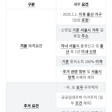
구분
세부
요건
- 2025.1.1.
이후
출산
가구
(입양
포함
)
- 신청일
기준
서울시
거주
및
동일
주소
기본
자격요건
-
자녀
서울시
출생신고 및
출
산
후 1년
이내
신청
-
기준
중위소득 180%
이하
-
주거
관련
정부
및
서울시
정책
수혜자 제외
- 부, 모
모두
무주택자
- 공공임대주택 미거주자 (일
부
조건
제외)
주거
요건