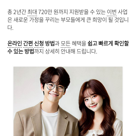
총 2년간
최대
720만 원까지 지원받을 수 있는
이번
사업
은 새로운 가정을 꾸리는 부모들에게 큰 희망이 될 것입니
다.
온라인
간편
신청
방법
과
모든
혜택을
쉽고 빠르게 확인할
수 있는 방법
까지 상세히 안내해 드립니다.