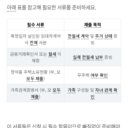
아래
표를 참고해 필요한 서류를 준비하세요.
필수
서류
제출
목적
확정일자 날인된 임대차계약
전월세
계약
및
주거
상태
증
서
전체
사본
빙
금융거래확인서 또는
월세
이
실제
전월세
납부
증빙
체증
청약홈 주택소유현황 (부, 모
무주택
여부
확인
모두
제출
)
가족관계증명서 (부, 모
모두
가족
구성원 및
자녀
관계
확
제출
)
인
이 서류들은
신청
시
필수
항목이므로 빠짐없이 준비해야