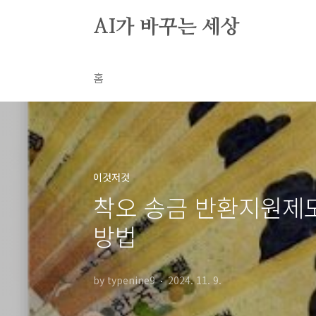
본문 바로가기
AI가 바꾸는 세상
홈
이것저것
착오 송금 반환지원제도
방법
by typenine9
2024. 11. 9.