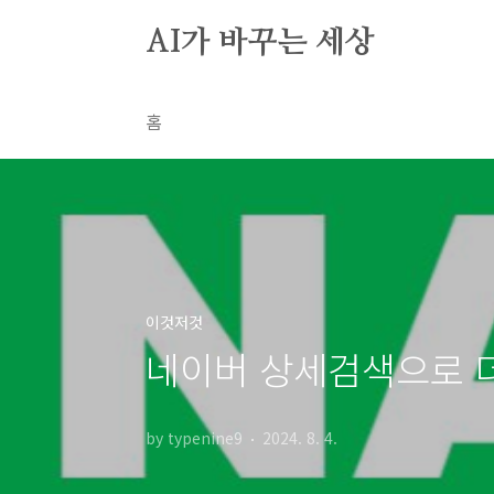
본문 바로가기
AI가 바꾸는 세상
홈
이것저것
네이버 상세검색으로 더
by typenine9
2024. 8. 4.