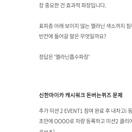
장 중요한 건 효과적 파장입니다.
표피층 아래 보이지 않는 멜라닌 색소까지 침투
빈칸에 들어갈 말은 무엇일까요?
정답은 '멜라닌흡수파장'
신한마이카 캐시워크 돈버는퀴즈 문제
추가 미션 2 EVENT1 참여 완료 후 내차고i 
초만에 OOOO로 차량 등록하고 미션2 클리어
ㄹㅂㅎ)