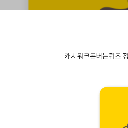
캐시워크돈버는퀴즈 정답