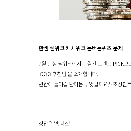
한샘 쌤위크 캐시워크 돈버는퀴즈 문제
7월 한샘 쌤위크에서는 월간 트렌드 PICK
'OOO 추천템'을 소개합니다.
빈칸에 들어갈 단어는 무엇일까요? (초성힌트 
정답은 '홈캉스'